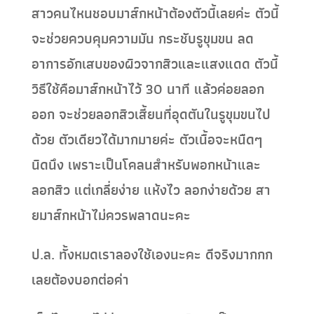
สาวคนไหนชอบมาส์กหน้าต้องตัวนี้เลยค่ะ ตัวนี้
จะช่วยควบคุมความมัน กระชับรูขุมขน ลด
อาการอักเสบของผิวจากสิวและแสงแดด ตัวนี้
วิธีใช้คือมาส์กหน้าไว้ 30 นาที แล้วค่อยลอก
ออก จะช่วยลอกสิวเสี้ยนที่อุดตันในรูขุมขนไป
ด้วย ตัวเดียวได้มากมายค่ะ ตัวเนื้อจะหนืดๆ
นิดนึง เพราะเป็นโคลนสำหรับพอกหน้าและ
ลอกสิว แต่เกลี่ยง่าย แห้งไว ลอกง่ายด้วย สา
ยมาส์กหน้าไม่ควรพลาดนะคะ
ป.ล. ทั้งหมดเราลองใช้เองนะคะ ดีจริงมากกก
เลยต้องบอกต่อค่า