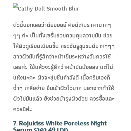
ตัวนี้บอกเลยว่าดียยยยย์ คือดีเกินราคามากๆ
ๆๆ ค่ะ เป็นทั้งเซรั่มช่วยควบคุมความมัน ช่วย
ให้ผิวดูเรียบเนียนขึ้น กระชับรูขุมขนดีมากๆๆๆ
สาวผิวมันที่รู้สึกว่าหน้าเยิ่มระหว่างวันควรใช้
เลยค่ะ ใช้แล้วจะรู้สึกว่าหน้ามันน้อยลง แต่ไม่
แห้งนะคะ ผิวจะชุ่มชื่นกำลังดี เนื้อครีมเองก็
ฉ่ำๆ เกลี่ยง่าย ซึมเข้าผิวไวมาก นอกจากทำให้
ผิวไม่มันแล้ว ยังช่วยบำรุงผิวด้วย ควรซื้อและ
ควรมีค่ะ
7. Rojukiss White Poreless Night
Serum ราคา 49 บาท