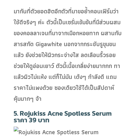
มากันที่ตัวยอดฮิตอีกตัวที่มาขอย้ำคอนเฟิร์มว่า
ใช้ดีจริงๆ ค่ะ ตัวนี้เป็นเซรั่มเข้มข้นที่มีส่วนผสม
ของคอลลาเจนที่มาจากเมือกหอยทาก ผสานกับ
สารสกัด Gigawhite นอกจากกระชับรูขุมขน
แล้ว ยังช่วยให้ผิวกระจ่างใส ลดเลือนริ้วรอย
ช่วยให้ดูอ่อนเยาว์ ตัวนี้เนื้อเกลี่ยง่ายมากกก ทา
แล้วผิวไม่แห้ง แต่ก็ไม่มัน เด้งๆ กำลังดี แถม
ราคาไม่แพงด้วย ซองเดียวใช้ได้เป็นสัปดาห์
คุ้มมากๆ จ้า
5. Rojukiss Acne Spotless Serum
ราคา 39 บาท