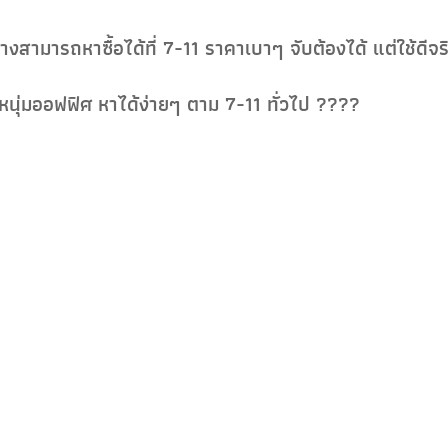
งสามารถหาซื้อได้ที่ 7-11 ราคาเบาๆ จับต้องได้ แต่ใช้ดีจ
นุ่มออฟฟิศ หาได้ง่ายๆ ตาม 7-11 ทั่วไป ????
เห็นความเปลี่ยนแปลงไหมเอ่ย?
ูแลตัวเอง แต่ไม่รู้จะเริ่มจากตรงไหน ลองเริ่มจากครีมซองใ
้องการอะไรแล้ว ค่อยขยับไปใช้สกินแคร์แบรนด์ที่อัพระดับขึ
ีอยู่เยอะแยะเลยละครับ ????????