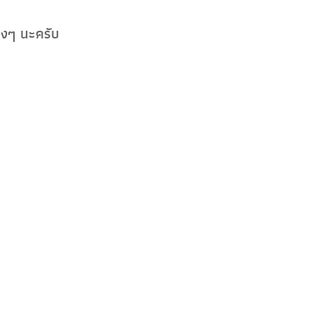
ริงๆ นะครับ
After
น 7-11 ก็ได้นะครับ มีครีมดีๆ ใช้ดีๆ
้นมา แต่จริงๆ ถ้าอะไรดีกับเรา ไม่