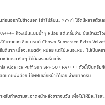
ันก่อนออกไปข้างนอก (ถ้าไม่ลืมนะ ????) โอ๊ตมีหลายตัวเลย
A++++ ก็จะเป็นแบบน้ำๆ หน่อย แต่เกลี่ยง่าย ซึมเข้าผิวไวด
ต่ใช้ดีมากกกก ชื่อแบรนด์ Chowa Sunscreen Extra Vel
รีมดีมาก เนื้อจะแมตต์ๆ หน่อย แต่ไม่เหนอะหนะ ไม่เป็นครา
เหมาะกับเวลารีบๆ ไม่ต้องรอครีมแห้ง
nia Aloe Ice Puff Sun SPF 50+ PA++++ ตัวนี้เป็นครีมกั
แดดแถมพัฟด้วย ใช้พัฟเกลี่ยหน้าได้เลย ง่ายมากครับ
สำหรับทำความสะอาดหน้าหลังจากจบวัน เพื่อไม่ให้มีอะไร