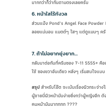
มากกว่าก็ว่ากันตามตรงเลยครับ
6. หน้าใสไร้กังวล
ส่วนแป้ง Pond’s Angel Face Powder Na
ลอยแน่นอน แมตต์ๆ ใสๆ แต่ดูแมนๆ คร
7. ถ้าไม่อยากยุ่งยาก…
กลับมาต่อกันที่ครีมซอง 7-11 5555+ คือม
ใช้ ซองขวาอันเดียว หลังๆ เริ่มสนใจแบบ A
สรุป
สำหรับโอ๊ต จะเน้นเรื่องผิวกระจ่าง
ผู้ชายนี่ผิวหน้ามันง่ายยิ่งกว่าผู้หญิงอีก
คนหน้ามันมากกกก ????