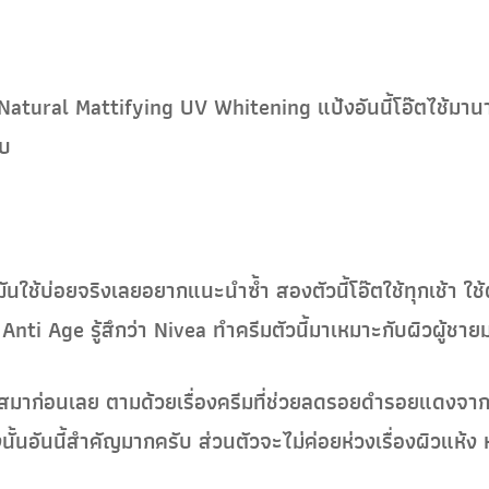
tural Mattifying UV Whitening แป้งอันนี้โอ๊ตไช้มานาน 
ับ
ันใช้บ่อยจริงเลยอยากแนะนำซ้ำ สองตัวนี้โอ๊ตใช้ทุกเช้า ใช้
nti Age รู้สึกว่า Nivea ทำครีมตัวนี้มาเหมาะกับผิวผู้ชายม
ใสมาก่อนเลย ตามด้วยเรื่องครีมที่ช่วยลดรอยดำรอยแดงจากสิ
 ดังนั้นอันนี้สำคัญมากครับ ส่วนตัวจะไม่ค่อยห่วงเรื่องผิวแห้