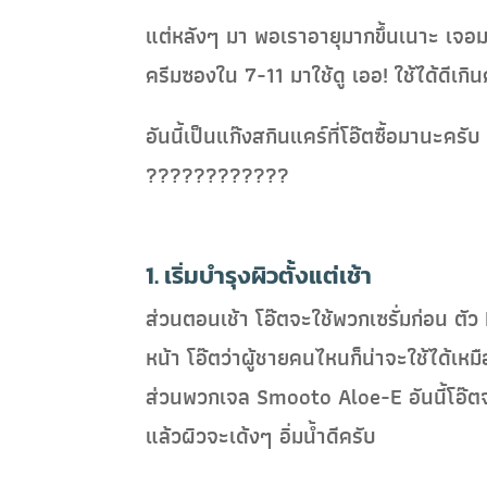
แต่หลังๆ มา พอเราอายุมากขึ้นเนาะ เจอมล
ครีมซองใน 7-11 มาใช้ดู เออ! ใช้ได้ดีเก
อันนี้เป็นแก๊งสกินแคร์ที่โอ๊ตซื้อมานะค
????????????
1. เริ่มบำรุงผิวตั้งแต่เช้า
ส่วนตอนเช้า โอ๊ตจะใช้พวกเซรั่มก่อน ตัว
หน้า โอ๊ตว่าผู้ชายคนไหนก็น่าจะใช้ได้เห
ส่วนพวกเจล Smooto Aloe-E อันนี้โอ๊ตจะใ
แล้วผิวจะเด้งๆ อิ่มน้ำดีครับ