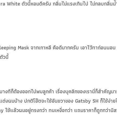
ra White ตัวนี้หอมดีครับ กลิ่นไม่แรงเกินไป ไม่กลบกลิ่นน้
Sleeping Mask จากเกาหลี คือดีมากครับ เอาไว้ทาก่อนนอน 
ัวนี้
บางทีก็ต้องออกไปพบลูกค้า เรื่องบุคลิกของเรานี่ก็สำคัญ
์แต่งผมบ้าง ปกติโอ๊ตจะใช้อันขวาของ Gatsby SH ก็ใช้ง่ายใช
ช้แล้วผมอยู่ทรงกว่า ทนเหงื่อกว่า แถมราคาก็ถูกกว่านิสน