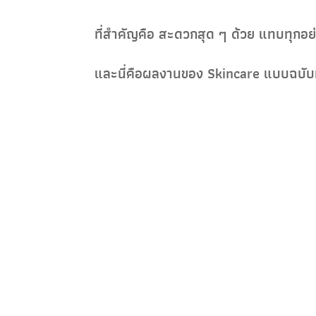
ที่สำคัญคือ สะดวกสุด ๆ ด้วย แทบทุกอย่า
และนี่คือผลงานของ Skincare แบบฉบับห
Before
สำหรับหนุ่มๆ คนไหนที่อยากบำรุงผิวหน้าด
เยอะแยะเลย แล้วพอเราใช้จนรู้ว่าผิวเราต
จำเป็นต้องซื้อแพงก็ได้ ของดีราคาถูกม