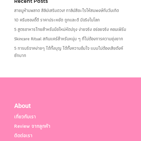
Recent Posts
สายมูห้ามพลาด สีลิปเสริมดวง! ทาลิปสีอะไรให้สมพงษ์กับวันเกิด
10 ครีมซองดี๊ดี ราคาประหยัด ถูกและดี มีจริงในโลก
5 สูตรอาหารไทยสำหรับมือใหม่หัดปรุง ง่ายจริง อร่อยจริง คอนเฟิร์ม
Skincare Ritual สกินแคร์สำหรับหนุ่ม ๆ ที่ไม่ต้องการความยุ่งยาก
5 การบริจาคง่ายๆ ได้ทั้งบุญ ได้ทั้งความอิ่มใจ แบบไม่ต้องเสียตังค์
ซักบาท
About
เกี่ยวกับเรา
Review จากลูกค้า
ติดต่อเรา